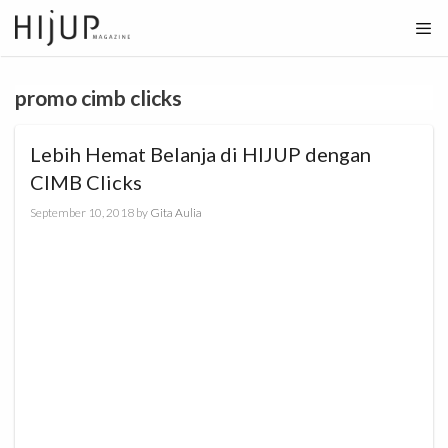
Skip
to
content
promo cimb clicks
Lebih Hemat Belanja di HIJUP dengan
CIMB Clicks
September 10, 2018
by
Gita Aulia