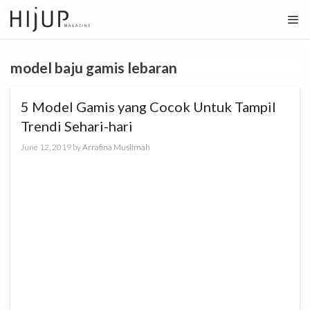
Skip
to
content
model baju gamis lebaran
5 Model Gamis yang Cocok Untuk Tampil
Trendi Sehari-hari
June 12, 2019
by
Arrafina Muslimah