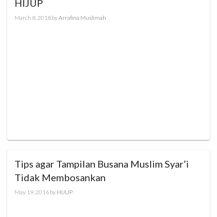
HIJUP
March 8, 2018
by
Arrafina Muslimah
Tips agar Tampilan Busana Muslim Syar’i
Tidak Membosankan
May 19, 2016
by
HIJUP