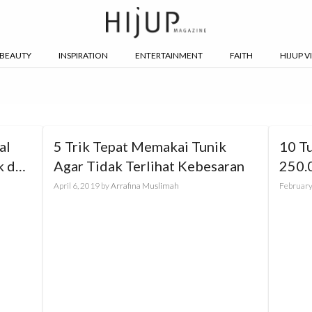
BEAUTY
INSPIRATION
ENTERTAINMENT
FAITH
HIJUP V
al
5 Trik Tepat Memakai Tunik
10 T
k dan
Agar Tidak Terlihat Kebesaran
250.
April 6, 2019
by
Arrafina Muslimah
February