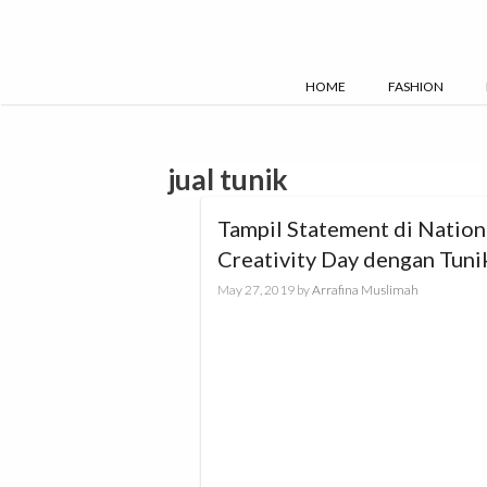
Skip
to
content
HOME
FASHION
jual tunik
Tampil Statement di Nation
Creativity Day dengan Tuni
Top yang Statement!
May 27, 2019
by
Arrafina Muslimah