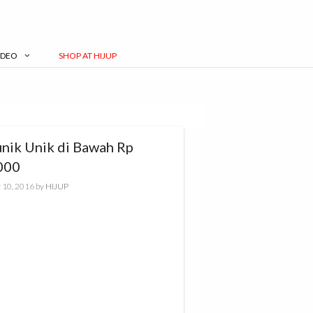
IDEO
SHOP AT HIJUP
unik Unik di Bawah Rp
000
 10, 2016
by
HIJUP