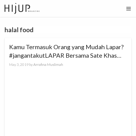
Skip
to
content
halal food
Kamu Termasuk Orang yang Mudah Lapar?
#jangantakutLAPAR Bersama Sate Khas
Senayan!
May 3, 2019
by
Arrafina Muslimah