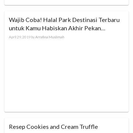
Wajib Coba! Halal Park Destinasi Terbaru
untuk Kamu Habiskan Akhir Pekan
Bersama Buah Hati!
April 29, 2019
by
Arrafina Muslimah
Resep Cookies and Cream Truffle