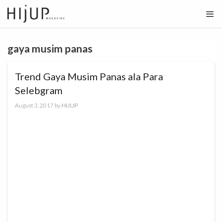
Skip
to
content
gaya musim panas
Trend Gaya Musim Panas ala Para
Selebgram
August 3, 2017
by
HIJUP