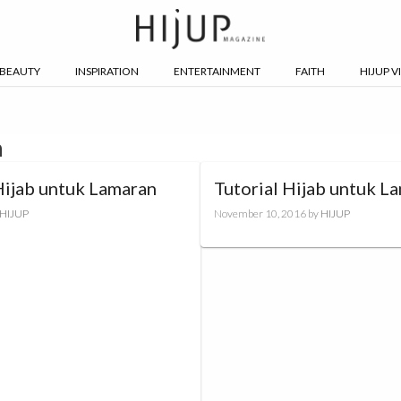
BEAUTY
INSPIRATION
ENTERTAINMENT
FAITH
HIJUP V
n
Hijab untuk Lamaran
Tutorial Hijab untuk L
HIJUP
November 10, 2016
by
HIJUP