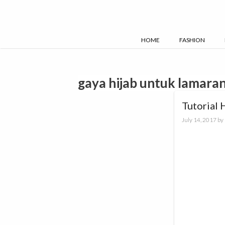
Skip
to
content
HOME
FASHION
gaya hijab untuk lamara
Tutorial 
July 14, 2017
by