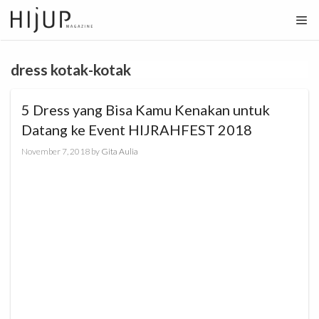
Skip
to
content
dress kotak-kotak
5 Dress yang Bisa Kamu Kenakan untuk
Datang ke Event HIJRAHFEST 2018
November 7, 2018
by
Gita Aulia