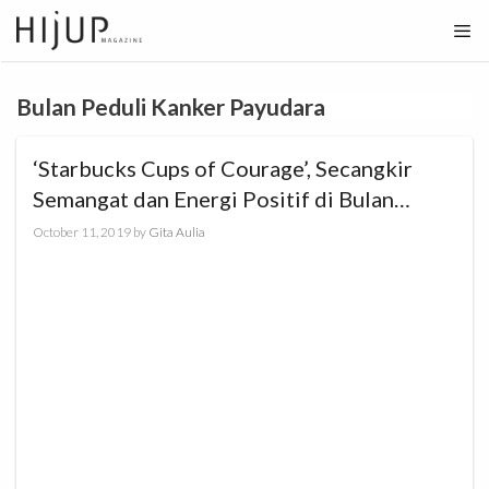
Skip
to
content
Bulan Peduli Kanker Payudara
‘Starbucks Cups of Courage’, Secangkir
Semangat dan Energi Positif di Bulan
Peduli Kanker Payudara
October 11, 2019
by
Gita Aulia