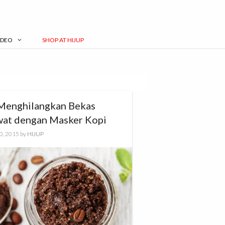
IDEO
SHOP AT HIJUP
 Menghilangkan Bekas
wat dengan Masker Kopi
0, 2015
by
HIJUP