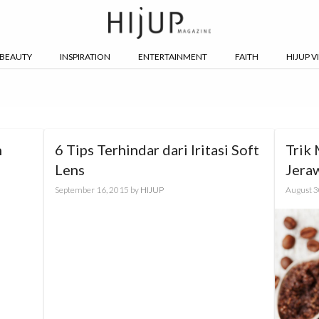
BEAUTY
INSPIRATION
ENTERTAINMENT
FAITH
HIJUP V
h
6 Tips Terhindar dari Iritasi Soft
Trik
Lens
Jera
September 16, 2015
by
HIJUP
August 3