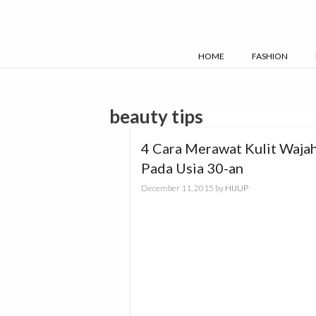
Skip
to
content
HOME
FASHION
beauty tips
4 Cara Merawat Kulit Waja
Pada Usia 30-an
December 11, 2015
by
HIJUP