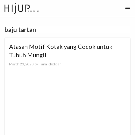
Skip
to
content
baju tartan
Atasan Motif Kotak yang Cocok untuk
Tubuh Mungil
March 20, 2020
by
Hana Kholidah