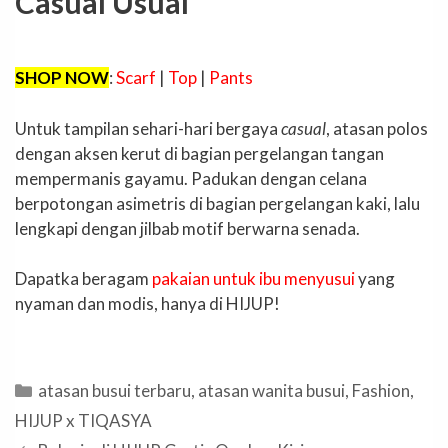
Casual Usual
SHOP NOW
:
Scarf
|
Top
|
Pants
Untuk tampilan sehari-hari bergaya
casual
, atasan polos
dengan aksen kerut di bagian pergelangan tangan
mempermanis gayamu. Padukan dengan celana
berpotongan asimetris di bagian pergelangan kaki, lalu
lengkapi dengan jilbab motif berwarna senada.
Dapatka beragam
pakaian untuk ibu menyusui
yang
nyaman dan modis, hanya di HIJUP!
Categories
atasan busui terbaru
,
atasan wanita busui
,
Fashion
,
HIJUP x TIQASYA