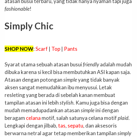
atasan busui terbaru, yang tidak hanya nyaman tapi juga
fashionable
!
Simply Chic
SHOP NOW
:
Scarf
|
Top
|
Pants
Syarat utama sebuah atasan busui
friendly
adalah mudah
dibuka karena si kecil bisa membutuhkan ASI kapan saja.
Atasan dengan potongan
simple
yang tidak banyak
aksen sangat memudahkan ibu menyusui. Letak
resleting yang berada di sebelah kanan membuat
tampilan atasan ini lebih
stylish
. Kamu juga bisa dengan
mudah memadupadankan atasan
simple
ini dengan
beragam
celana
motif, salah satunya celana motif
plaid
.
Lengkapi dengan jilbab,
tas
,
sepatu
, dan aksesoris
berwarna netral agar tetap memberikan tampilan
simply