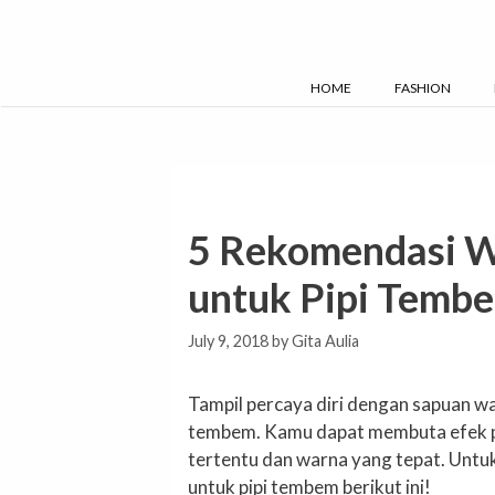
Skip
to
content
HOME
FASHION
5 Rekomendasi W
untuk Pipi Temb
July 9, 2018
by
Gita Aulia
Tampil percaya diri dengan sapuan wa
tembem. Kamu dapat membuta efek pi
tertentu dan warna yang tepat. Untu
untuk pipi tembem berikut ini!