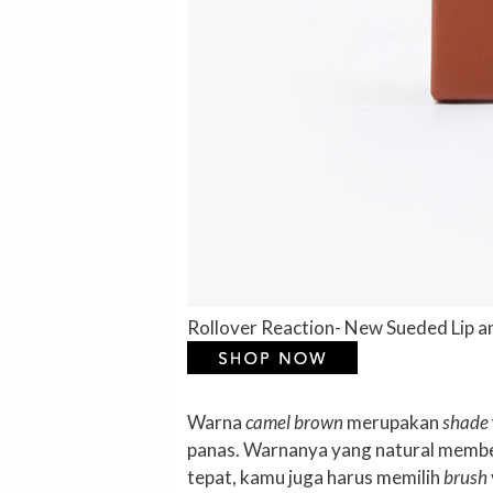
Rollover Reaction- New Sueded Lip a
Warna
camel brown
merupakan
shade
panas. Warnanya yang natural member
tepat, kamu juga harus memilih
brush