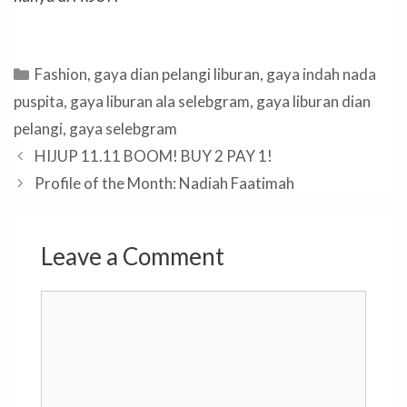
Categories
Fashion
,
gaya dian pelangi liburan
,
gaya indah nada
puspita
,
gaya liburan ala selebgram
,
gaya liburan dian
pelangi
,
gaya selebgram
HIJUP 11.11 BOOM! BUY 2 PAY 1!
Profile of the Month: Nadiah Faatimah
Leave a Comment
Comment