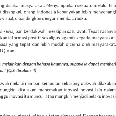
ng disukai masyarakat. Menyampaikan sesuatu melalui film
a disangkal, orang Indonesia kebanyakan lebih menyenangi
io visual, dibandingkan dengan membaca buku.
iki kewajiban berdakwah, meskipun satu ayat. Tepat rasanya
kan informasi positif sekaligus agamis kepada masyarakat.
ahasa yang tepat dan lebih mudah dicerna oleh masyarakat.
l Quran.
n, melainkan dengan bahasa kaumnya, supaya ia dapat memberi
.” (Q.S. Ibrahim: 4)
kwah melalui mimbar, kemudian sekarang dakwah dilakukan
mungkin kita akan menemukan inovasi-inovasi lain dalam
nggu inovasi itu muncul, atau mungkin menjadi pelaku inovasi
 film religi saat ini harus tetap diapresiasi. Dengan harapan,