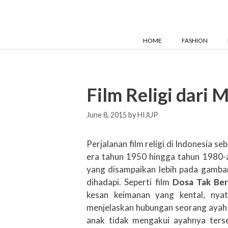
Skip
to
content
HOME
FASHION
Film Religi dari 
June 8, 2015
by
HIJUP
Perjalanan film religi di Indonesia se
era tahun 1950 hingga tahun 1980-a
yang disampaikan lebih pada gambar
dihadapi. Seperti film
Dosa Tak Be
kesan keimanan yang kental, nyat
menjelaskan hubungan seorang ayah 
anak tidak mengakui ayahnya terse