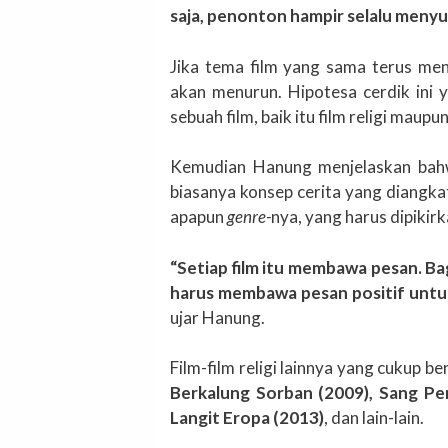
saja, penonton hampir selalu menyuk
Jika tema film yang sama terus me
akan menurun. Hipotesa cerdik ini
sebuah film, baik itu film religi maupu
Kemudian Hanung menjelaskan bahwa 
biasanya konsep cerita yang diangk
apapun
genre-
nya, yang harus dipikir
“Setiap film itu membawa pesan. Bagi
harus membawa pesan positif untuk
ujar Hanung.
Film-film religi lainnya yang cukup b
Berkalung Sorban (2009), Sang Pe
Langit Eropa (2013)
, dan lain-lain.