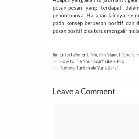
pesan-pesan yang terdapat dalam
penontonnya. Harapan lainnya, sem
pada konsep berpesan positif dan 
pesan positif bisa terus mengalir me
Categories
Entertainment
,
film
,
film islami
,
hijabers
,
m
How to Tie Your Scarf Like a Pro
Tudung Turban ala Yuna Zarai
Leave a Comment
Comment