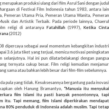
 merupakan produksi ulang dari film Asrul Sani dengan judul
argaan di Festival Film Indonesia tahun 1983, antara lain
ara, Pemeran Utama Pria, Pemeran Utama Wanita, Pemeran
Musik dan Artistik Terbaik. Pada periode lainnya, Chaerul
ilm religi di antaranya
Fatahillah
(1997),
Ketika Cinta
hrana
(2012)
08 dipercaya sebagai awal momentum kebangkitan industri
apai 3.6 juta tiket yang terjual, memicu motivasi peningkatan
un selanjutnya. Hal ini pun dilatarbelakangi dengan pangsa
ang ternyata cukup besar. Film religi kemudian menjamur
g sama atau bahkan lebih besar dari film-film sebelumnya.
 ada pula yang tidak. Kesuksesannya bergantung pada inovasi
ungkapkan oleh Hanung Bramantyo,
“Manusia itu menyukai
rkara film Islami itu pasti banyak penontonnya, tapi
lm itu. Tapi memang, film Islami diperkirakan mendapat
na 80% penduduk di Indonesia adalah muslim. Tapi tetap