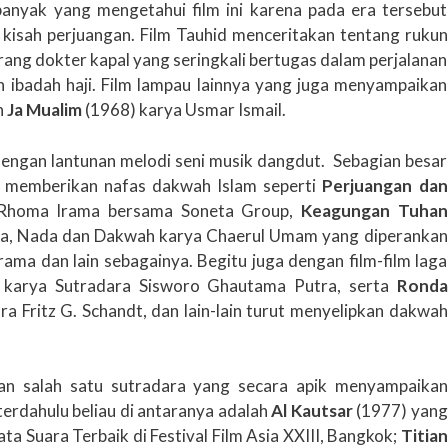
banyak yang mengetahui film ini karena pada era tersebut
i kisah perjuangan. Film Tauhid menceritakan tentang rukun
eorang dokter kapal yang seringkali bertugas dalam perjalanan
n ibadah haji. Film lampau lainnya yang juga menyampaikan
h
Ja Mualim
(1968) karya Usmar Ismail.
 dengan lantunan melodi seni musik dangdut. Sebagian besar
a memberikan nafas dakwah Islam seperti
Perjuangan dan
 Rhoma Irama bersama Soneta Group,
Keagungan Tuhan
ma, Nada dan Dakwah karya Chaerul Umam yang diperankan
ma dan lain sebagainya. Begitu juga dengan film-film laga
karya Sutradara Sisworo Ghautama Putra, serta
Ronda
a Fritz G. Schandt, dan lain-lain turut menyelipkan dakwah
 salah satu sutradara yang secara apik menyampaikan
m terdahulu beliau di antaranya adalah
Al Kautsar
(1977) yang
 Suara Terbaik di Festival Film Asia XXIII, Bangkok;
Titian