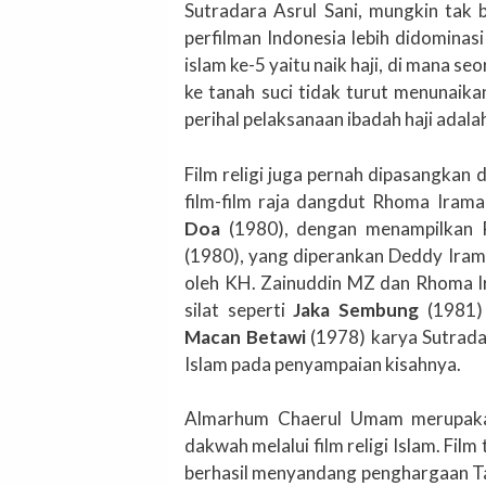
Sutradara Asrul Sani, mungkin tak 
perfilman Indonesia lebih didominas
islam ke-5 yaitu naik haji, di mana s
ke tanah suci tidak turut menunaika
perihal pelaksanaan ibadah haji adala
Film religi juga pernah dipasangkan
film-film raja dangdut Rhoma Iram
Doa
(1980), dengan menampilkan
(1980), yang diperankan Deddy Ira
oleh KH. Zainuddin MZ dan Rhoma Ira
silat seperti
Jaka Sembung
(1981) 
Macan Betawi
(1978) karya Sutradar
Islam pada penyampaian kisahnya.
Almarhum Chaerul Umam merupakan
dakwah melalui film religi Islam. Fil
berhasil menyandang penghargaan Tata