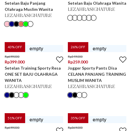
Setelan Baju Panjang
Setelan Baju Olahraga Wanita
Olahraga Muslim Wanita
LEZAHRASIGNATURE
LEZAHRASIGNATURE
43
% OFF
26
% OFF
Rp
699.000
Rp
349.000
Rp
399.000
Rp
259.000
Setelan Training Sporty Resa
Jogger Sporty Pants Disa
ONE SET BAJU OLAHRAGA
CELANA PANJANG TRAINING
WANITA
MUSLIM WANITA
LEZAHRASIGNATURE
LEZAHRASIGNATURE
51
% OFF
35
% OFF
Rp
699.000
Rp
369.000