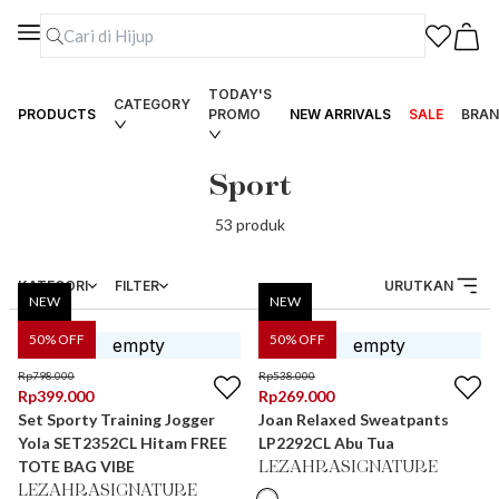
TODAY'S
CATEGORY
PRODUCTS
PROMO
NEW ARRIVALS
SALE
BRAN
Sport
53
produk
KATEGORI
FILTER
URUTKAN
NEW
NEW
50
% OFF
50
% OFF
Rp
798.000
Rp
538.000
Rp
399.000
Rp
269.000
Set Sporty Training Jogger
Joan Relaxed Sweatpants
Yola SET2352CL Hitam FREE
LP2292CL Abu Tua
TOTE BAG VIBE
LEZAHRASIGNATURE
LEZAHRASIGNATURE