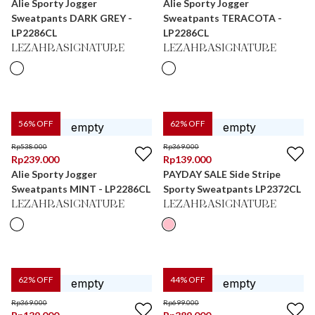
Alie Sporty Jogger
Alie Sporty Jogger
Sweatpants DARK GREY -
Sweatpants TERACOTA -
LP2286CL
LP2286CL
LEZAHRASIGNATURE
LEZAHRASIGNATURE
56
% OFF
62
% OFF
Rp
538.000
Rp
369.000
Rp
239.000
Rp
139.000
Alie Sporty Jogger
PAYDAY SALE Side Stripe
Sweatpants MINT - LP2286CL
Sporty Sweatpants LP2372CL
LEZAHRASIGNATURE
LEZAHRASIGNATURE
62
% OFF
44
% OFF
Rp
369.000
Rp
699.000