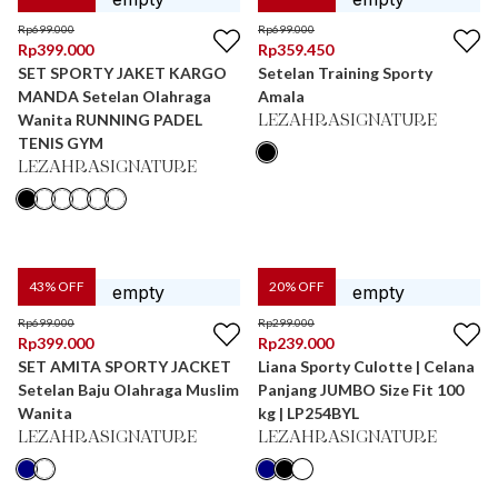
Rp
699.000
Rp
699.000
Rp
399.000
Rp
359.450
SET SPORTY JAKET KARGO
Setelan Training Sporty
MANDA Setelan Olahraga
Amala
Wanita RUNNING PADEL
LEZAHRASIGNATURE
TENIS GYM
LEZAHRASIGNATURE
43
% OFF
20
% OFF
Rp
699.000
Rp
299.000
Rp
399.000
Rp
239.000
SET AMITA SPORTY JACKET
Liana Sporty Culotte | Celana
Setelan Baju Olahraga Muslim
Panjang JUMBO Size Fit 100
Wanita
kg | LP254BYL
LEZAHRASIGNATURE
LEZAHRASIGNATURE