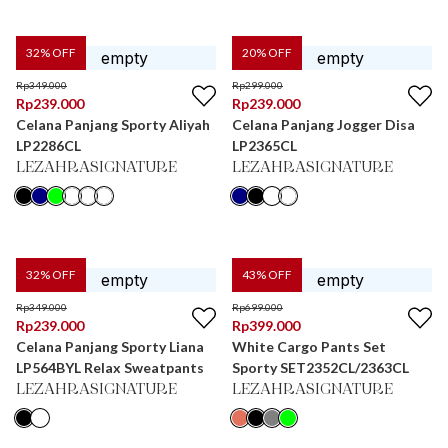
32
% OFF
20
% OFF
Rp
349.000
Rp
299.000
Rp
239.000
Rp
239.000
Celana Panjang Sporty Aliyah
Celana Panjang Jogger Disa
LP2286CL
LP2365CL
LEZAHRASIGNATURE
LEZAHRASIGNATURE
32
% OFF
43
% OFF
Rp
349.000
Rp
699.000
Rp
239.000
Rp
399.000
Celana Panjang Sporty Liana
White Cargo Pants Set
LP564BYL Relax Sweatpants
Sporty SET2352CL/2363CL
LEZAHRASIGNATURE
LEZAHRASIGNATURE