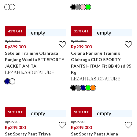
43
% OFF
35
% OFF
Rp
699.000
Rp
369.000
Rp
399.000
Rp
239.000
Setelan Training Olahraga
Celana Panjang Training
Panjang Wanita SET SPORTY
Olahraga CLEO SPORTY
JACKET AMITA
PANTS HITAM Fit BB 43 sd 95
Kg
LEZAHRASIGNATURE
LEZAHRASIGNATURE
50
% OFF
50
% OFF
Rp
699.000
Rp
699.000
Rp
349.000
Rp
349.000
Set Sporty Pant Trisya
Set Sporty Pants Alena