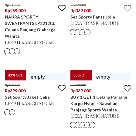
Rp
538.000
Rp
699.000
Rp
259.000
Rp
389.000
NAURA SPORTY
Set Sporty Pants Jolie
SWEATPANTS LP2212CL
LEZAHRASIGNATURE
Celana Panjang Olahraga
Wanita
LEZAHRASIGNATURE
43
% OFF
35
% OFF
Rp
699.000
Rp
599.000
Rp
399.000
Rp
389.000
Set Sporty Jaket Celia
BUY 1 GET 1 Celana Panjang
Kargo Nylon - Bawahan
LEZAHRASIGNATURE
Panjang Sporty Wanita
LEZAHRASIGNATURE