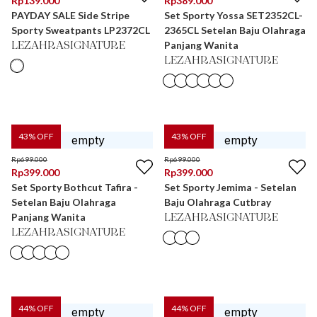
Rp
139.000
Rp
389.000
PAYDAY SALE Side Stripe
Set Sporty Yossa SET2352CL-
Sporty Sweatpants LP2372CL
2365CL Setelan Baju Olahraga
Panjang Wanita
LEZAHRASIGNATURE
LEZAHRASIGNATURE
43
% OFF
43
% OFF
Rp
699.000
Rp
699.000
Rp
399.000
Rp
399.000
Set Sporty Bothcut Tafira -
Set Sporty Jemima - Setelan
Setelan Baju Olahraga
Baju Olahraga Cutbray
Panjang Wanita
LEZAHRASIGNATURE
LEZAHRASIGNATURE
44
% OFF
44
% OFF