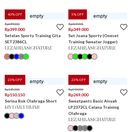
43
% OFF
5
% OFF
Rp
699.000
Rp
369.000
Rp
399.000
Rp
349.000
Setelan Sporty Training Gita
Set Joana Sporty (Oneset
SET2386CL
Training Sweater Jogger)
LEZAHRASIGNATURE
LEZAHRASIGNATURE
23
% OFF
23
% OFF
Rp
195.000
Rp
349.000
Rp
150.150
Rp
269.000
Serina Rok Olahraga Short
Sweatpants Basic Aisyah
LP2372CL Celana Training
MY DAILY HIJAB
Olahraga
LEZAHRASIGNATURE