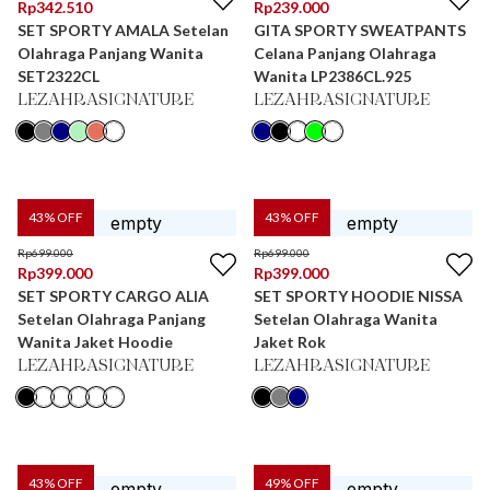
Rp
342.510
Rp
239.000
SET SPORTY AMALA Setelan
GITA SPORTY SWEATPANTS
Olahraga Panjang Wanita
Celana Panjang Olahraga
SET2322CL
Wanita LP2386CL.925
LEZAHRASIGNATURE
LEZAHRASIGNATURE
43
% OFF
43
% OFF
Rp
699.000
Rp
699.000
Rp
399.000
Rp
399.000
SET SPORTY CARGO ALIA
SET SPORTY HOODIE NISSA
Setelan Olahraga Panjang
Setelan Olahraga Wanita
Wanita Jaket Hoodie
Jaket Rok
LEZAHRASIGNATURE
LEZAHRASIGNATURE
43
% OFF
49
% OFF