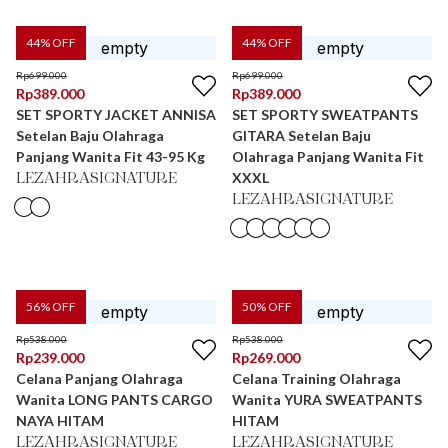
44
% OFF
44
% OFF
Rp
699.000
Rp
699.000
Rp
389.000
Rp
389.000
SET SPORTY JACKET ANNISA
SET SPORTY SWEATPANTS
Setelan Baju Olahraga
GITARA Setelan Baju
Panjang Wanita Fit 43-95 Kg
Olahraga Panjang Wanita Fit
XXXL
LEZAHRASIGNATURE
LEZAHRASIGNATURE
56
% OFF
50
% OFF
Rp
538.000
Rp
538.000
Rp
239.000
Rp
269.000
Celana Panjang Olahraga
Celana Training Olahraga
Wanita LONG PANTS CARGO
Wanita YURA SWEATPANTS
NAYA HITAM
HITAM
LEZAHRASIGNATURE
LEZAHRASIGNATURE