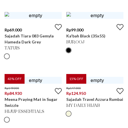
Rp
69.000
Rp
99.000
Sajadah Tiara 083 Gemyla
Ka'bah Black (35x55)
Hameda Dark Grey
BUROOJ
TATUIS
43
% OFF
15
% OFF
Rp
149.000
Rp
147.000
Rp
84.930
Rp
124.950
Meena Praying Mat in Sugar
Sajadah Travel Azzura Rumbai
Swizzle
MY DAILY HIJAB
HIJUP ESSENTIALS