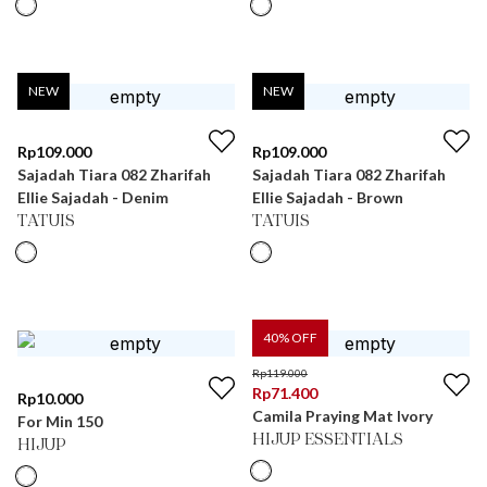
NEW
NEW
Rp
109.000
Rp
109.000
Sajadah Tiara 082 Zharifah
Sajadah Tiara 082 Zharifah
Ellie Sajadah - Denim
Ellie Sajadah - Brown
TATUIS
TATUIS
40
% OFF
Rp
119.000
Rp
71.400
Rp
10.000
Camila Praying Mat Ivory
For Min 150
HIJUP ESSENTIALS
HIJUP