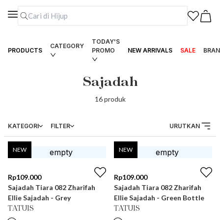
TODAY'S
CATEGORY
PRODUCTS
PROMO
NEW ARRIVALS
SALE
BRAN
Sajadah
16
produk
KATEGORI
FILTER
URUTKAN
NEW
NEW
Rp
109.000
Rp
109.000
Sajadah Tiara 082 Zharifah
Sajadah Tiara 082 Zharifah
Ellie Sajadah - Grey
Ellie Sajadah - Green Bottle
TATUIS
TATUIS