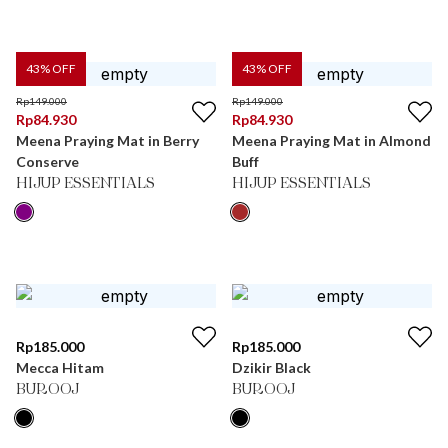
43
% OFF
43
% OFF
Rp
149.000
Rp
149.000
Rp
84.930
Rp
84.930
Meena Praying Mat in Berry
Meena Praying Mat in Almond
Conserve
Buff
HIJUP ESSENTIALS
HIJUP ESSENTIALS
Rp
185.000
Rp
185.000
Mecca Hitam
Dzikir Black
BUROOJ
BUROOJ