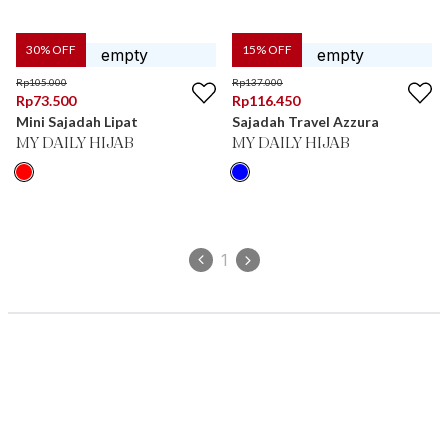
30
% OFF
15
% OFF
Rp
105.000
Rp
137.000
Rp
73.500
Rp
116.450
Mini Sajadah Lipat
Sajadah Travel Azzura
MY DAILY HIJAB
MY DAILY HIJAB
1