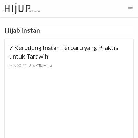
Skip
to
content
Hijab Instan
7 Kerudung Instan Terbaru yang Praktis
untuk Tarawih
May 20, 2018
by
Gita Aulia