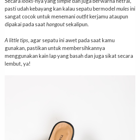
Secara
looks
-nya yang
simple
dan juga berwarna netral,
pasti udah kebayang kan kalau sepatu bermodel
mules
ini
sangat cocok untuk menemani
outfit
kerjamu ataupun
dipakai pada saat
hangout
sekalipun.
A little tips
, agar sepatu ini awet pada saat kamu
gunakan, pastikan untuk membersihkannya
menggunakan kain lap yang basah dan juga sikat secara
lembut, ya!