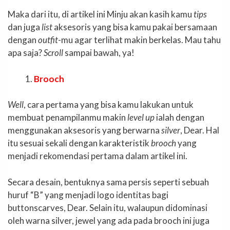
Maka dari itu, di artikel ini Minju akan kasih kamu
tips
dan juga
list
aksesoris yang bisa kamu pakai bersamaan
dengan
outfit
-mu agar terlihat makin berkelas. Mau tahu
apa saja?
Scroll
sampai bawah, ya!
Brooch
Well
, cara pertama yang bisa kamu lakukan untuk
membuat penampilanmu makin
level up
ialah dengan
menggunakan aksesoris yang berwarna
silver
, Dear. Hal
itu sesuai sekali dengan karakteristik
brooch
yang
menjadi rekomendasi pertama dalam artikel ini.
Secara desain, bentuknya sama persis seperti sebuah
huruf “B” yang menjadi logo identitas bagi
buttonscarves, Dear. Selain itu, walaupun didominasi
oleh warna silver, jewel yang ada pada brooch ini juga