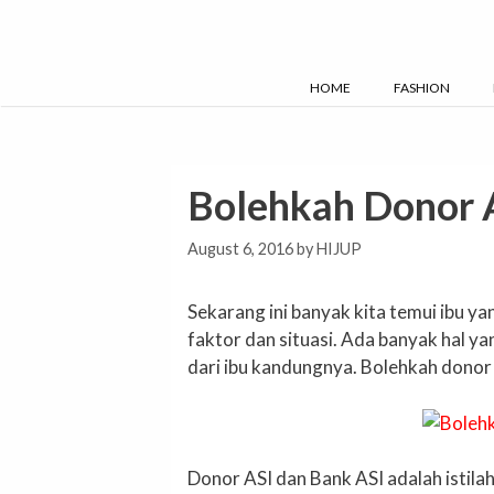
Skip
to
content
HOME
FASHION
Bolehkah Donor 
August 6, 2016
by
HIJUP
Sekarang ini banyak kita temui ibu 
faktor dan situasi. Ada banyak hal 
dari ibu kandungnya. Bolehkah donor
Donor ASI dan Bank ASI adalah istil