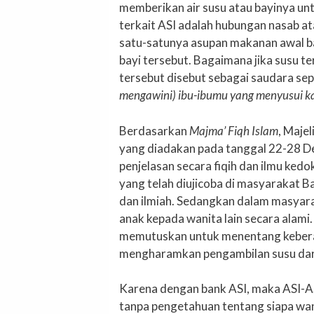
memberikan air susu atau bayinya un
terkait ASI adalah hubungan nasab at
satu-satunya asupan makanan awal b
bayi tersebut. Bagaimana jika susu t
tersebut disebut sebagai saudara sep
mengawini) ibu-ibumu yang menyusui 
Berdasarkan
Majma’ Fiqh Islam
, Maje
yang diadakan pada tanggal 22-28 D
penjelasan secara fiqih dan ilmu ked
yang telah diujicoba di masyarakat Ba
dan ilmiah. Sedangkan dalam masya
anak kepada wanita lain secara alami
memutuskan untuk menentang keberad
mengharamkan pengambilan susu dari
Karena dengan bank ASI, maka ASI-AS
tanpa pengetahuan tentang siapa wani