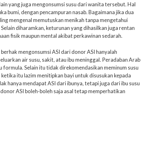
 lain yang juga mengonsumsi susu dari wanita tersebut. Hal
uka bumi, dengan pencampuran nasab. Bagaimana jika dua
saling mengenal memutuskan menikah tanpa mengetahui
Selain diharamkan, keturunan yang dihasilkan juga rentan
an fisik maupun mental akibat perkawinan sedarah.
 berhak mengonsumsi ASI dari donor ASI hanyalah
luarkan air susu, sakit, atau ibu meninggal. Peradaban Arab
u formula. Selain itu tidak direkomendasikan meminum susu
 ketika itu lazim menitipkan bayi untuk disusukan kepada
dak hanya mendapat ASI dari ibunya, tetapi juga dari ibu susu
 donor ASI boleh-boleh saja asal tetap memperhatikan