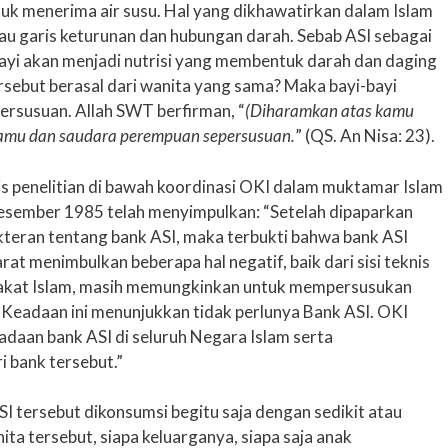
tuk menerima air susu. Hal yang dikhawatirkan dalam Islam
au garis keturunan dan hubungan darah. Sebab ASI sebagai
ayi akan menjadi nutrisi yang membentuk darah dan daging
ersebut berasal dari wanita yang sama? Maka bayi-bayi
ersusuan. Allah SWT berfirman, “
(Diharamkan atas kamu
kamu dan saudara perempuan sepersusuan.
” (QS. An Nisa: 23).
lis penelitian di bawah koordinasi OKI dalam muktamar Islam
esember 1985 telah menyimpulkan: “Setelah dipaparkan
okteran tentang bank ASI, maka terbukti bahwa bank ASI
rat menimbulkan beberapa hal negatif, baik dari sisi teknis
rakat Islam, masih memungkinkan untuk mempersusukan
. Keadaan ini menunjukkan tidak perlunya Bank ASI. OKI
aan bank ASI di seluruh Negara Islam serta
 bank tersebut.”
I tersebut dikonsumsi begitu saja dengan sedikit atau
ta tersebut, siapa keluarganya, siapa saja anak