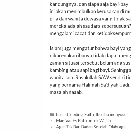
kandungnya, dan siapa saja bayi-bayi
ini akan menimbulkan kerusakan di m
pria dan wanita dewasa yang tidak 
mereka adalah saudara sepersusuan? 
mengalami cacat dan ketidaksempurna
Islam juga mengatur bahwa bayi yang
dikarenakan ibunya tidak dapat menge
zaman situasi tersebut belum ada sus
kambing atau sapi bagi bayi. Sehingga
wanita lain. Rasulullah SAW sendiri ti
yang bernama Halimah Sa’diyah. Jadi,
masalah nasab.
Categories
breastfeeding
,
Faith
,
Ibu
,
ibu menyusui
Manfaat Es Batu untuk Wajah
Agar Tak Bau Badan Setelah Olahraga