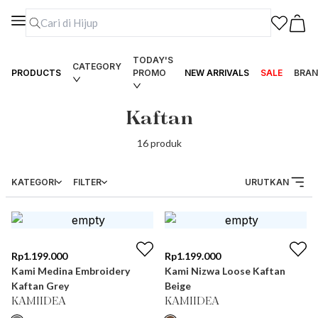
TODAY'S
CATEGORY
PRODUCTS
PROMO
NEW ARRIVALS
SALE
BRAN
Kaftan
16
produk
KATEGORI
FILTER
URUTKAN
Rp
1.199.000
Rp
1.199.000
Kami Medina Embroidery
Kami Nizwa Loose Kaftan
Kaftan Grey
Beige
KAMIIDEA
KAMIIDEA