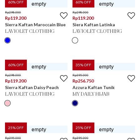
60
% OFF
60
% OFF
Rp
298.000
Rp
298.000
Rp
119.200
Rp
119.200
Sierra Kaftan Maroccain Blue
Siera Kaftan Latinka
LAVIOLET CLOTHING
LAVIOLET CLOTHING
60
% OFF
35
% OFF
Rp
298.000
Rp
395.000
Rp
119.200
Rp
256.750
Sierra Kaftan Daisy Peach
Azzura Kaftan Tunik
LAVIOLET CLOTHING
MY DAILY HIJAB
25
% OFF
25
% OFF
Rp
395.000
Rp
395.000