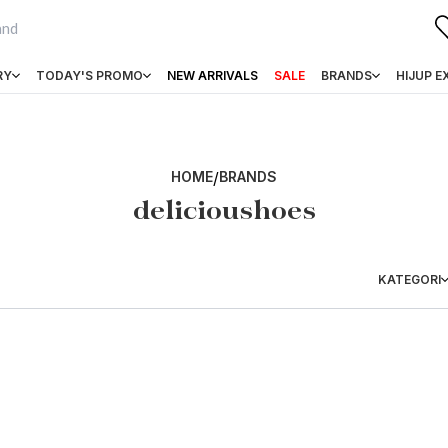
RY
TODAY'S PROMO
NEW ARRIVALS
SALE
BRANDS
HIJUP E
HOME
/
BRANDS
delicioushoes
KATEGORI