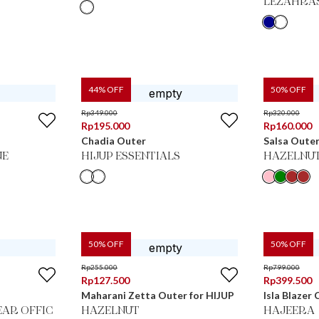
LEZAHRA
44
% OFF
50
% OFF
Rp
349.000
Rp
320.000
Rp
195.000
Rp
160.000
Chadia Outer
Salsa Oute
NE
HIJUP ESSENTIALS
HAZELNU
50
% OFF
50
% OFF
Rp
255.000
Rp
799.000
Rp
127.500
Rp
399.500
Maharani Zetta Outer for HIJUP
Isla Blazer
AR OFFIC
HAZELNUT
HAJEERA