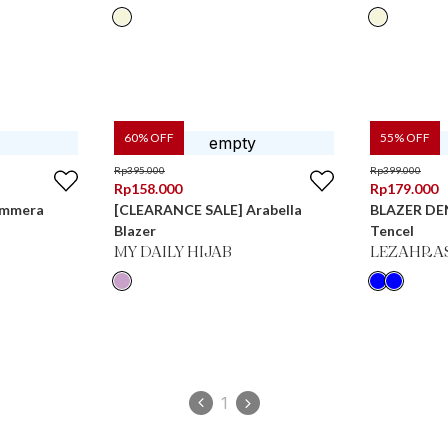
60
% OFF
55
% OFF
Rp
395.000
Rp
399.000
Rp
158.000
Rp
179.000
Emmera
[CLEARANCE SALE] Arabella
BLAZER DEN
Blazer
Tencel
MY DAILY HIJAB
LEZAHRA
1