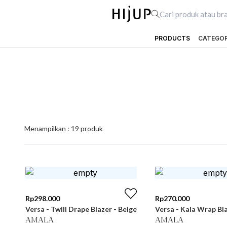
PRODUCTS
CATEGO
Menampilkan :
19
produk
Rp
298.000
Rp
270.000
Versa - Twill Drape Blazer - Beige
Versa - Kala Wrap Bla
AMALA
AMALA