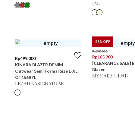
IAL
58
% OFF
Rp
395.000
Rp
165.900
Rp
499.000
[CLEARANCE SALE] 
KINARA BLAZER DENIM
Blazer
Outwear Semi Formal Size L-XL
MY DAILY HIJAB
OT156BYL
LEZAHRASIGNATURE