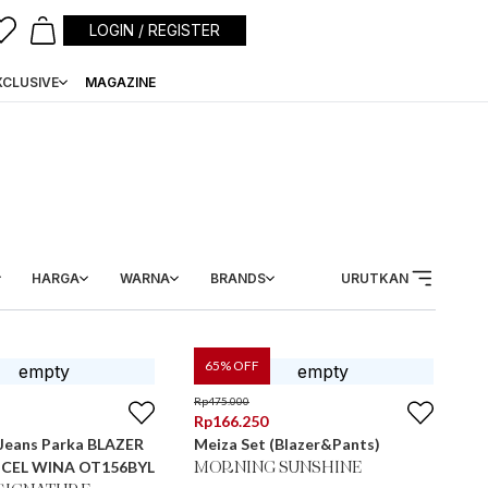
LOGIN / REGISTER
XCLUSIVE
MAGAZINE
HARGA
WARNA
BRANDS
URUTKAN
65
% OFF
Rp
475.000
Rp
166.250
 Jeans Parka BLAZER
Meiza Set (Blazer&Pants)
CEL WINA OT156BYL
MORNING SUNSHINE