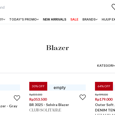
RY
TODAY'S PROMO
NEW ARRIVALS
SALE
BRANDS
HIJUP E
Blazer
KATEGORI
30
% OFF
64
% OFF
Rp
505.000
Rp
499.000
Rp
353.500
Rp
179.000
BR 3025 - Selvira Blazer
Outer Soft
zer - Gray
DENIM TEN
CLUB SOLITAIRE