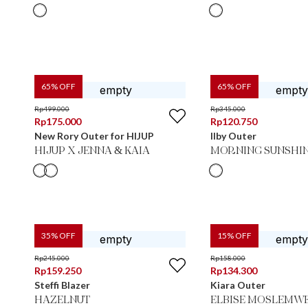
65
% OFF
65
% OFF
Rp
499.000
Rp
345.000
Rp
175.000
Rp
120.750
New Rory Outer for HIJUP
Ilby Outer
HIJUP X JENNA & KAIA
MORNING SUNSHI
35
% OFF
15
% OFF
Rp
245.000
Rp
158.000
Rp
159.250
Rp
134.300
Steffi Blazer
Kiara Outer
HAZELNUT
ELBISE MOSLEMWE