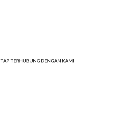
ETAP TERHUBUNG DENGAN KAMI
ETAP TERHUBUNG DENGAN KAMI
wnload Aplikasi HIJUP Sekarang Juga!