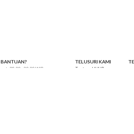
 BANTUAN?
TELUSURI KAMI
T
umat
:
08:00 - 20:00 WIB
Tentang HIJUP
inggu / Libur Nasional
:
11:00 - 20:00
Press
Kebijakan
en Barat Raya No. 2B Pasar Minggu,
Syarat dan Ketentuan
T
ta Selatan, 12510
Karir
Do
Indeks Produk
HIJUP Warehouse Store
WHATSAPP
HIJUP Partnership
Store