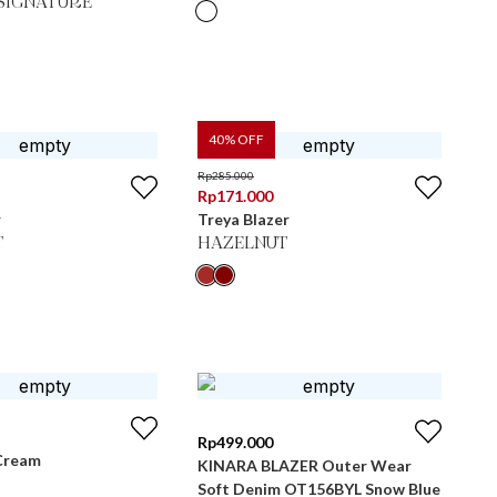
SIGNATURE
40
% OFF
Rp
285.000
Rp
171.000
r
Treya Blazer
T
HAZELNUT
Rp
499.000
 Cream
KINARA BLAZER Outer Wear
Soft Denim OT156BYL Snow Blue