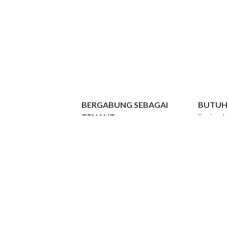
BERGABUNG SEBAGAI
BUTUH
TENANT
Senin - J
Sabtu - M
Join Now!
WIB
Pejat
Jakar