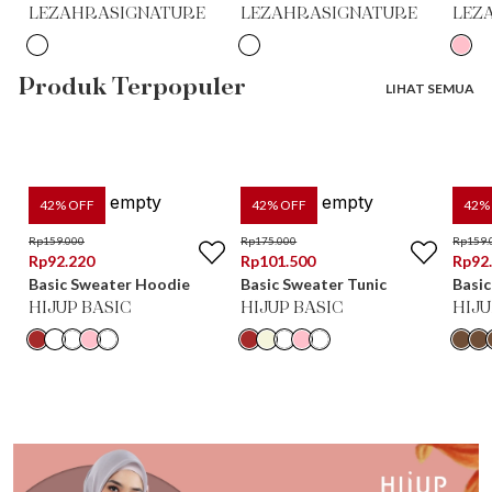
LEZAHRASIGNATURE
LEZAHRASIGNATURE
LEZ
Produk Terpopuler
LIHAT SEMUA
42
% OFF
42
% OFF
42
%
Rp
159.000
Rp
175.000
Rp
159.
Rp
92.220
Rp
101.500
Rp
92
Basic Sweater Hoodie
Basic Sweater Tunic
Basic
HIJUP BASIC
HIJUP BASIC
HIJU