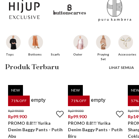
Bottoms
Praying
Tops
Scarfs
Accessories
Outer
Set
Produk Terbaru
LIHAT SEMUA
NEW
NEW
NE
71
% OFF
71
% OFF
57
%
Rp
349.000
Rp
349.000
Rp
349.
Rp
99.900
Rp
99.900
Rp
14
PROMO 8.8!!! Yurika
PROMO 8.8!!! Yurika
PROMO
Denim Baggy Pants - Putih
Denim Baggy Pants - Putih
Shan
Abu
Biru
Cokl