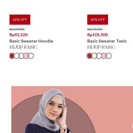
42
% OFF
42
% OFF
Rp
159.000
Rp
175.000
Rp
92.220
Rp
101.500
Basic Sweater Hoodie
Basic Sweater Tunic
HIJUP BASIC
HIJUP BASIC