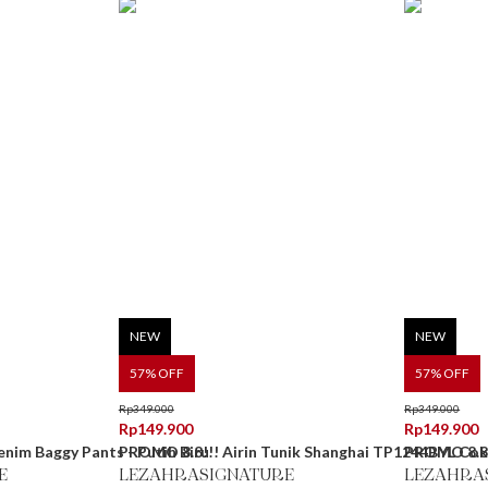
NEW
NEW
57
% OFF
57
% OFF
Rp
349.000
Rp
349.000
Rp
149.900
Rp
149.900
nim Baggy Pants - Putih Biru
PROMO 8.8!!! Airin Tunik Shanghai TP1244BYL Co
PROMO 8.8!
E
LEZAHRASIGNATURE
LEZAHRA