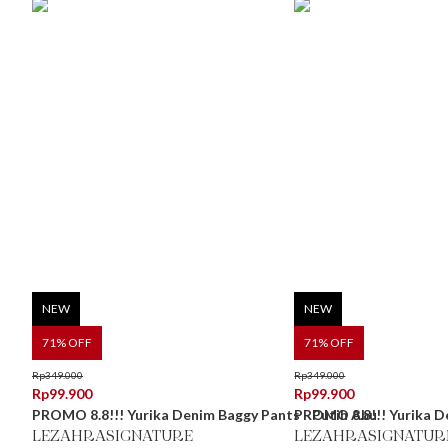
NEW
NEW
71
% OFF
71
% OFF
Rp
349.000
Rp
349.000
Rp
99.900
Rp
99.900
PROMO 8.8!!! Yurika Denim Baggy Pants - Putih Abu
PROMO 8.8!!! Yurika De
LEZAHRASIGNATURE
LEZAHRASIGNATUR