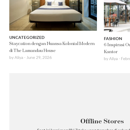
UNCATEGORIZED
FASHION
Staycation dengan Nuansa Kolonial Modern
6 Inspirasi 
di The Lamandau House
Kantor
by
Aliya
-
June 29, 2026
by
Aliya
-
Febr
Offline Stores