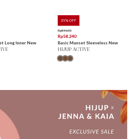
35
% OFF
Rp
89.600
Rp
58.240
et Long Inner New
Basic Manset Sleeveless New
TIVE
HIJUP ACTIVE