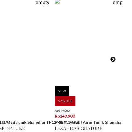
NEW
57
% OFF
Rp
349.000
Rp
149.900
klat Muda
!! Airin Tunik Shanghai TP1244BYL Hitam
PROMO 8.8!!! Airin Tunik Shanghai - Co
SIGNATURE
LEZAHRASIGNATURE