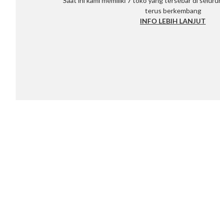
Saat ini kami memiliki 7 toko yang tersebar di selur
terus berkembang
INFO LEBIH LANJUT