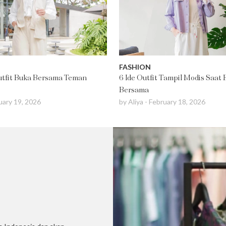
FASHION
Outfit Buka Bersama Teman
6 Ide Outfit Tampil Modis Saat
Bersama
uary 19, 2026
by
Aliya
-
February 18, 2026