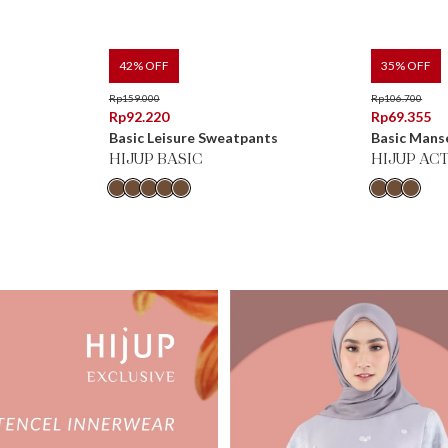
42
% OFF
35
% OFF
Rp
159.000
Rp
106.700
Rp
92.220
Rp
69.355
Basic Leisure Sweatpants
Basic Mans
HIJUP BASIC
HIJUP AC