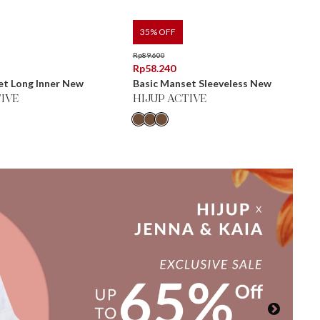
35
% OFF
Rp
89.600
Rp
58.240
et Long Inner New
Basic Manset Sleeveless New
TIVE
HIJUP ACTIVE