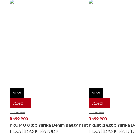
NEW
NEW
71
% OFF
71
% OFF
Rp
349.000
Rp
349.000
Rp
99.900
Rp
99.900
PROMO 8.8!!! Yurika Denim Baggy Pants - Putih Abu
PROMO 8.8!!! Yurika De
LEZAHRASIGNATURE
LEZAHRASIGNATUR