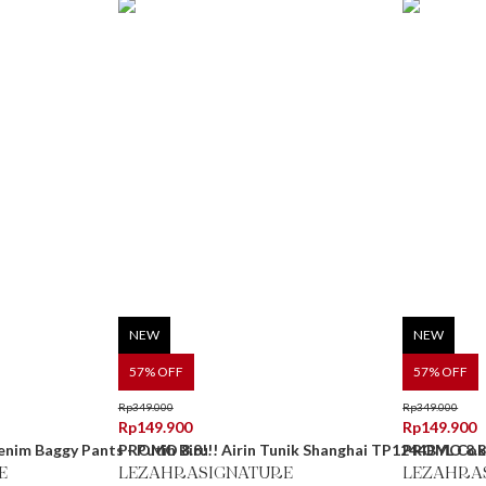
NEW
NEW
57
% OFF
57
% OFF
Rp
349.000
Rp
349.000
Rp
149.900
Rp
149.900
nim Baggy Pants - Putih Biru
PROMO 8.8!!! Airin Tunik Shanghai TP1244BYL Co
PROMO 8.8!
E
LEZAHRASIGNATURE
LEZAHRA