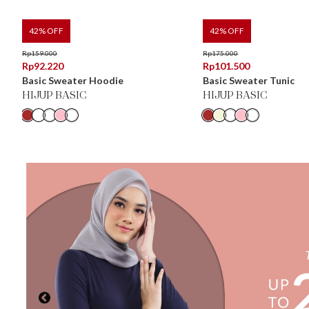
42
% OFF
42
% OFF
Rp
159.000
Rp
175.000
Rp
92.220
Rp
101.500
Basic Sweater Hoodie
Basic Sweater Tunic
HIJUP BASIC
HIJUP BASIC