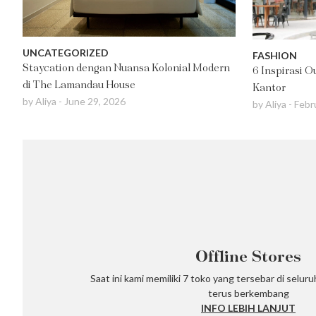
UNCATEGORIZED
FASHION
Staycation dengan Nuansa Kolonial Modern
6 Inspirasi 
di The Lamandau House
Kantor
by
Aliya
-
June 29, 2026
by
Aliya
-
Febr
Offline Stores
Saat ini kami memiliki 7 toko yang tersebar di selur
terus berkembang
INFO LEBIH LANJUT