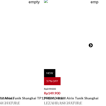
NEW
57
% OFF
Rp
349.000
Rp
149.900
klat Muda
!! Airin Tunik Shanghai TP1244BYL Hitam
PROMO 8.8!!! Airin Tunik Shanghai - Co
SIGNATURE
LEZAHRASIGNATURE