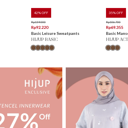
42
% OFF
35
% OFF
Rp
159.000
Rp
106.700
Rp
92.220
Rp
69.355
Basic Leisure Sweatpants
Basic Mans
HIJUP BASIC
HIJUP AC